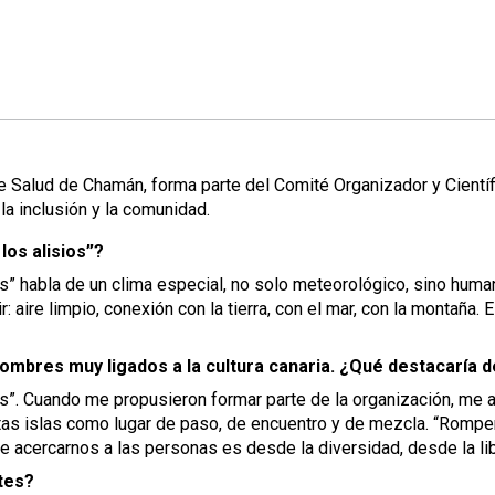
de Salud de Chamán, forma parte del Comité Organizador y Cien
 la inclusión y la comunidad.
los alisios”?
os” habla de un clima especial, no solo meteorológico, sino humano
: aire limpio, conexión con la tierra, con el mar, con la montaña. E
mbres muy ligados a la cultura canaria. ¿Qué destacaría d
”. Cuando me propusieron formar parte de la organización, me a
stas islas como lugar de paso, de encuentro y de mezcla. “Romper j
 acercarnos a las personas es desde la diversidad, desde la li
tes?