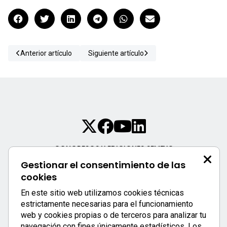
Anterior artículo
Siguiente artículo
CONGRESOS Y EDICIONES SEMFYC
Gestionar el consentimiento de las
📍 C/ del Pi, 11, 2º 13ª
08002 – Barcelona
cookies
📞 933 177 129
En este sitio web utilizamos cookies técnicas
estrictamente necesarias para el funcionamiento
✉️
congresos@semfyc.es
web y cookies propias o de terceros para analizar tu
navegación con fines únicamente estadísticos. Los